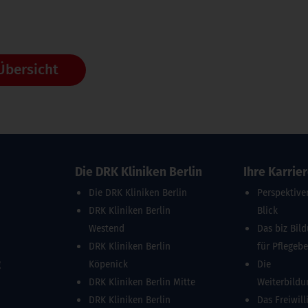
Übersicht
Die DRK Kliniken Berlin
Ihre Karrie
Die DRK Kliniken Berlin
Perspektive
DRK Kliniken Berlin
Blick
Westend
Das biz Bil
DRK Kliniken Berlin
für Pflegeb
g
Köpenick
Die
DRK Kliniken Berlin Mitte
Weiterbild
DRK Kliniken Berlin
Das Freiwill