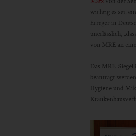
Matz
von der Sen
wichtig es sei, e
Erreger in Deutsc
unerlässlich, „d
von MRE an eine
Das MRE-Siegel i
beantragt werden.
Hygiene und Mikr
Krankenhausverbu