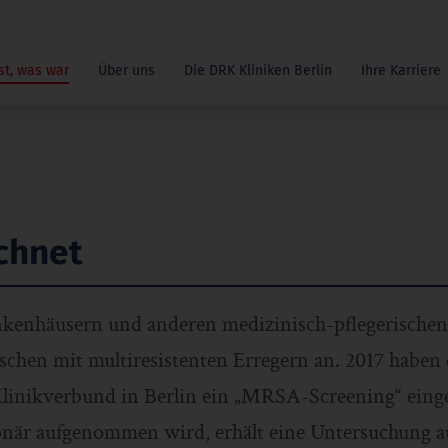
st, was war
Über uns
Die DRK Kliniken Berlin
Ihre Karriere
chnet
nkenhäusern und anderen medizinisch-pflegerische
schen mit multiresistenten Erregern an. 2017 habe
 Klinikverbund in Berlin ein „MRSA-Screening“ einge
tionär aufgenommen wird, erhält eine Untersuchung