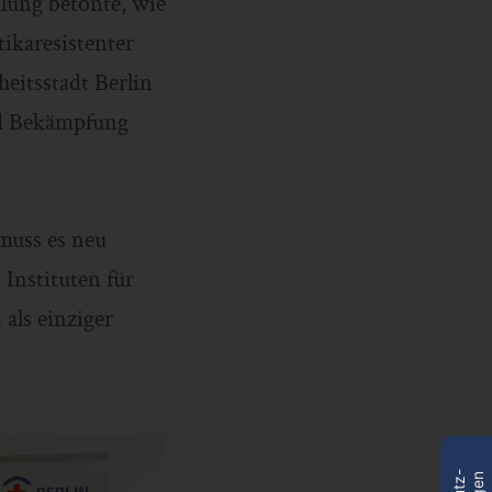
lung betonte, wie
tikaresistenter
eitsstadt Berlin
nd Bekämpfung
muss es neu
Instituten für
als einziger