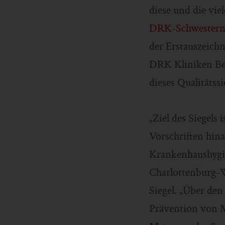
diese und die vi
DRK-Schwesterns
der Erstauszeich
DRK Kliniken Ber
dieses Qualitätss
„Ziel des Siegels
Vorschriften hina
Krankenhaushygie
Charlottenburg-W
Siegel. „Über de
Prävention von 