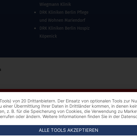
Wiegmann Klinik
DRK Kliniken Berlin Pflege
und Wohnen Mariendorf
DRK Kliniken Berlin Hospiz
Köpenick
Tools) von 20 Drittanbietern. Der Einsatz von optionalen Tools zur
s zu einer Übermittlung Ihrer Daten in Drittländer kommen, in denen 
ungen, z. B. für die Speicherung von Cookies, die Verwendung zu Mark
derrufen oder ändern. Weitere Informationen finden Sie in der Datens
ALLE TOOLS AKZEPTIEREN