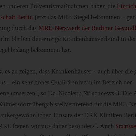
elen anderen Präventivmaßnahmen haben die
Einric
chaft Berlin
jetzt das MRE-Siegel bekommen – gena
nung durch das
MRE-Netzwerk der Berliner Gesundh
lin bleiben der einzige Krankenhausverbund in der
iegel bislang bekommen hat.
 ist es zu zeigen, dass Krankenhäuser – auch über die 
us – ein sehr hohes Qualitätsniveau im Bereich der
ne umsetzen“, so Dr. Nicoletta Wischnewski. Die A
ilmersdorf übergab stellvertretend für die MRE-N
n außergewöhnlichen Einsatz der DRK Kliniken Berli
MRE freuen wir uns daher besonders“. Auch
Staatss