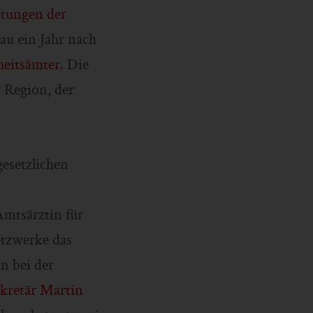
htungen der
u ein Jahr nach
eitsämter
. Die
 Region, der
gesetzlichen
mtsärztin für
etzwerke das
n bei der
ekretär Martin