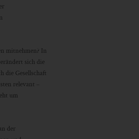
er
en
ren mitnehmen? In
erändert sich die
h die Gesellschaft
sten relevant –
geht um
an der