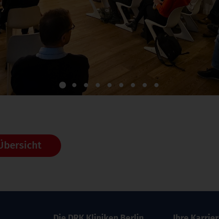
1
2
3
4
5
6
7
8
9
Übersicht
Die DRK Kliniken Berlin
Ihre Karrie