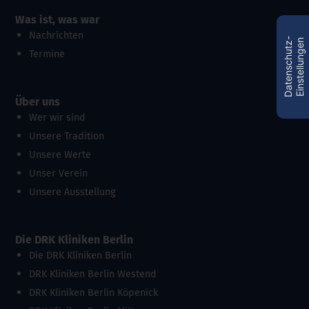
Was ist, was war
Nachrichten
D
a
t
e
n
s
c
h
u
t
z
-
E
i
n
s
t
e
l
l
u
n
g
e
n
Termine
Über uns
Wer wir sind
Unsere Tradition
Unsere Werte
Unser Verein
Unsere Ausstellung
Die DRK Kliniken Berlin
Die DRK Kliniken Berlin
DRK Kliniken Berlin Westend
DRK Kliniken Berlin Köpenick