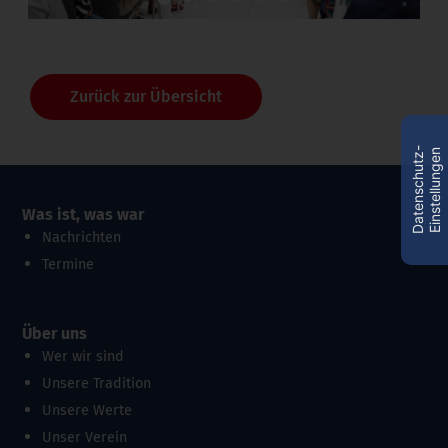
Zurück zur Übersicht
D
a
t
e
n
s
c
h
u
t
z
-
E
i
n
s
t
e
l
l
u
n
g
e
n
Was ist, was war
Nachrichten
Termine
Über uns
Wer wir sind
Unsere Tradition
Unsere Werte
Unser Verein