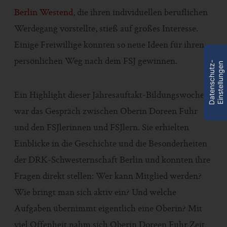
Berlin Westend
, die ihren individuellen beruflichen
Werdegang vorstellte, stieß auf großes Interesse.
Einige Freiwillige konnten so neue Ideen für ihren
persönlichen Weg nach dem FSJ gewinnen.
D
a
t
e
n
s
c
h
u
t
z
-
E
i
n
s
t
e
l
l
u
n
g
e
n
Ein Highlight dieser Jahresauftakt-Bildungswoche
war das Gespräch zwischen Oberin Doreen Fuhr
und den FSJlerinnen und FSJlern. Sie erhielten
Einblicke in die Geschichte und die Besonderheiten
der DRK-Schwesternschaft Berlin und konnten ihre
Fragen direkt stellen: Wer kann Mitglied werden?
Wie bringt man sich aktiv ein? Und welche
Aufgaben übernimmt eigentlich eine Oberin? Mit
viel Offenheit nahm sich Oberin Doreen Fuhr Zeit