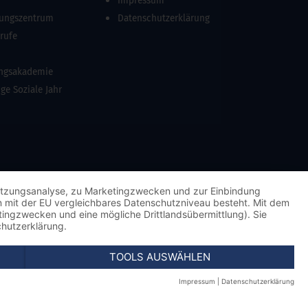
Impressum
dungszentrum
Datenschutzerklärung
erufe
ungsakademie
ige Soziale Jahr
 Nutzungsanalyse, zu Marketingzwecken und zur Einbindung
kein mit der EU vergleichbares Datenschutzniveau besteht. Mit dem
etingzwecken und eine mögliche Drittlandsübermittlung). Sie
chutzerklärung.
TOOLS AUSWÄHLEN
Impressum
|
Datenschutzerklärung