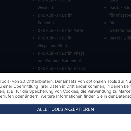
DRK Kliniken Berlin
Blick
Westend
Das biz Bil
DRK Kliniken Berlin
für Pflegeb
g
Köpenick
Die
DRK Kliniken Berlin Mitte
Weiterbild
DRK Kliniken Berlin
Das Freiwill
Wiegmann Klinik
DRK Kliniken Berlin Pflege
und Wohnen Mariendorf
DRK Kliniken Berlin Hospiz
Köpenick
Tools) von 20 Drittanbietern. Der Einsatz von optionalen Tools zur
s zu einer Übermittlung Ihrer Daten in Drittländer kommen, in denen 
ungen, z. B. für die Speicherung von Cookies, die Verwendung zu Mark
derrufen oder ändern. Weitere Informationen finden Sie in der Datens
ALLE TOOLS AKZEPTIEREN