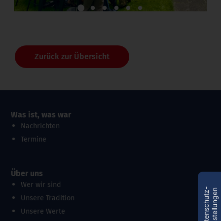
1
2
3
4
5
6
Zurück zur Übersicht
Was ist, was war
Nachrichten
Termine
Über uns
Wer wir sind
D
a
t
e
n
s
c
h
u
t
z
-
E
i
n
s
t
e
l
l
u
n
g
e
n
Unsere Tradition
Unsere Werte