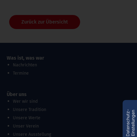
Zurück zur Übersicht
Was ist, was war
Nachrichten
Termine
Über uns
Wer wir sind
Unsere Tradition
D
a
t
e
n
s
c
h
u
t
z
-
E
i
n
s
t
e
l
l
u
n
g
e
n
Unsere Werte
Unser Verein
Unsere Ausstellung