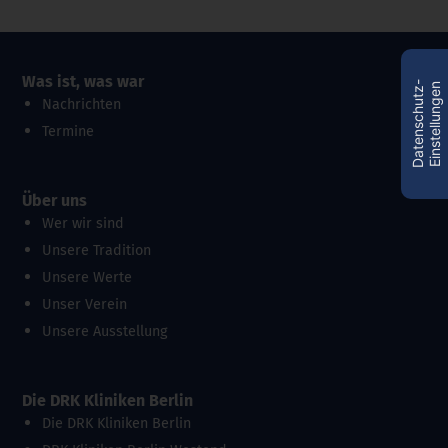
Was ist, was war
D
a
t
e
n
s
c
h
u
t
z
-
E
i
n
s
t
e
l
l
u
n
g
e
n
Nachrichten
Termine
Über uns
Wer wir sind
Unsere Tradition
Unsere Werte
Unser Verein
Unsere Ausstellung
Die DRK Kliniken Berlin
Die DRK Kliniken Berlin