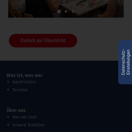
1
2
3
Zurück zur Übersicht
D
a
t
e
n
s
c
h
u
t
z
-
E
i
n
s
t
e
l
l
u
n
g
e
n
Was ist, was war
Nachrichten
Termine
Über uns
Wer wir sind
Unsere Tradition