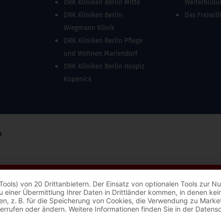
DRK Kliniken Berlin Mitte
Weiterbild
DRK Kliniken Berlin
Das Freiwill
Wiegmann Klinik
DRK Kliniken Berlin Pflege
und Wohnen Mariendorf
DRK Kliniken Berlin Hospiz
Köpenick
Tools) von 20 Drittanbietern. Der Einsatz von optionalen Tools zur
s zu einer Übermittlung Ihrer Daten in Drittländer kommen, in denen 
ungen, z. B. für die Speicherung von Cookies, die Verwendung zu Mark
derrufen oder ändern. Weitere Informationen finden Sie in der Datens