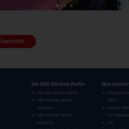
1
2
3
Übersicht
Die DRK Kliniken Berlin
Ihre Karrie
Die DRK Kliniken Berlin
Perspektive
DRK Kliniken Berlin
Blick
Westend
Das biz Bil
DRK Kliniken Berlin
für Pflegeb
g
Köpenick
Die