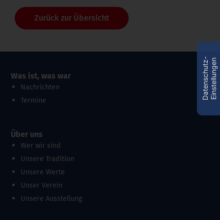
Zurück zur Übersicht
D
a
t
e
n
s
c
h
u
t
z
-
E
i
n
s
t
e
l
l
u
n
g
e
n
Was ist, was war
Nachrichten
Termine
Über uns
Wer wir sind
Unsere Tradition
Unsere Werte
Unser Verein
Unsere Ausstellung