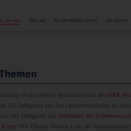
st, was war
Über uns
Die DRK Kliniken Berlin
Ihre Karriere
 Themen
mlung ist das oberste Beschlussorgan des
DRK-Bun
 ihr 125 Delegierte aus den Landesverbänden an, daz
ch vier Delegierte des
Verbandes der Schwesternsc
 Kreuz
: Mit Oberin Doreen Fuhr als Vizepräsidenti