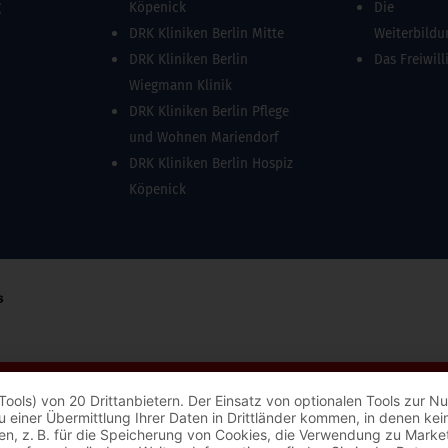
g
Köpenick
Die
DRK Kliniken Berlin Mitte
Weiterbild
DRK Kliniken Berlin
Das Freiwill
Wiegmann Klinik
DRK Kliniken Berlin Pflege
und Wohnen Mariendorf
DRK Kliniken Berlin Hospiz
Köpenick
Tools) von 20 Drittanbietern. Der Einsatz von optionalen Tools zur
s zu einer Übermittlung Ihrer Daten in Drittländer kommen, in denen 
ungen, z. B. für die Speicherung von Cookies, die Verwendung zu Mark