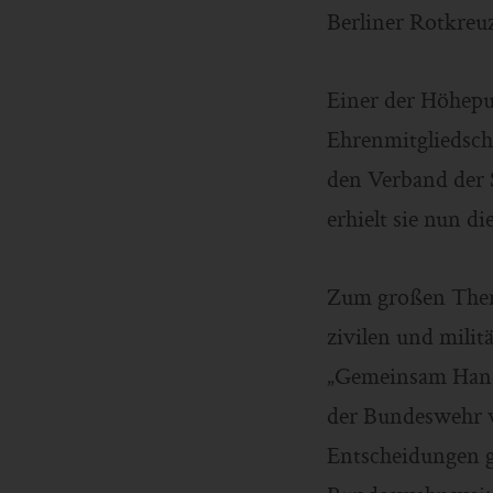
Berliner Rotkreu
Einer der Höhepu
Ehrenmitgliedscha
den Verband der S
erhielt sie nun d
Zum großen Them
zivilen und mili
„Gemeinsam Hande
der Bundeswehr w
Entscheidungen g