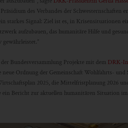
r auszubauen“, sagte
DRK-Präsidentin Gerda Hassel
 Präsidium des Verbandes der Schwesternschaften en
n starkes Signal: Ziel ist es, in Krisensituationen e
tzwerk aufzubauen, das humanitäre Hilfe und gesund
v gewährleistet.”
 der Bundesversammlung Projekte mit dem
DRK-Inn
ie neue Ordnung der Gemeinschaft Wohlfahrts- und S
Wirtschaftsplan 2025, die Mittelfristplanung 2026 un
 ein Bericht zur aktuellen humanitären Situation i