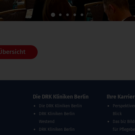
1
2
3
4
5
Übersicht
Die DRK Kliniken Berlin
Ihre Karrie
Die DRK Kliniken Berlin
Perspektive
DRK Kliniken Berlin
Blick
Westend
Das biz Bil
DRK Kliniken Berlin
für Pflegeb