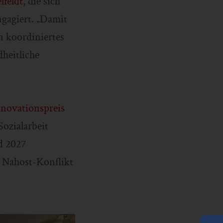
feldt
, die sich
gagiert. „Damit
in koordiniertes
heitliche
ovationspreis
ozialarbeit
d 2027
m Nahost-Konflikt