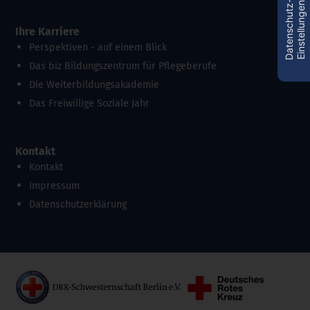
D
a
t
e
n
s
c
h
u
t
z
-
E
i
n
s
t
e
l
l
u
n
g
e
n
Ihre Karriere
Perspektiven - auf einem Blick
Das biz Bildungszentrum für Pflegeberufe
Die Weiterbildungsakademie
Das Freiwillige Soziale Jahr
Kontakt
Kontakt
Impressum
Datenschutzerklärung