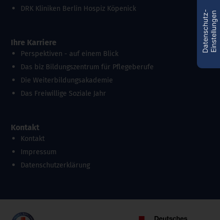
DRK Kliniken Berlin Hospiz Köpenick
D
a
t
e
n
s
c
h
u
t
z
-
E
i
n
s
t
e
l
l
u
n
g
e
n
Ihre Karriere
Perspektiven - auf einem Blick
Das biz Bildungszentrum für Pflegeberufe
Die Weiterbildungsakademie
Das Freiwillige Soziale Jahr
Kontakt
Kontakt
Impressum
Datenschutzerklärung