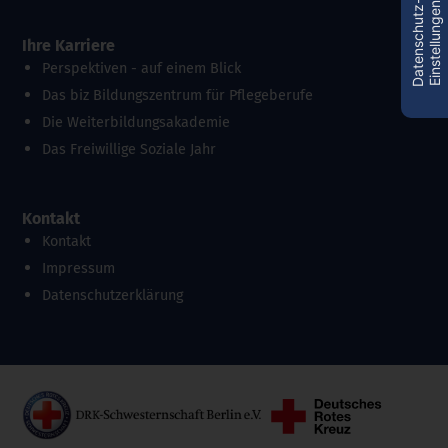
D
a
t
e
n
s
c
h
u
t
z
-
E
i
n
s
t
e
l
l
u
n
g
e
n
Ihre Karriere
Perspektiven - auf einem Blick
Das biz Bildungszentrum für Pflegeberufe
Die Weiterbildungsakademie
Das Freiwillige Soziale Jahr
Kontakt
Kontakt
Impressum
Datenschutzerklärung