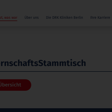
st, was war
Über uns
Die DRK Kliniken Berlin
Ihre Karriere
rnschaftsStammtisch
Übersicht