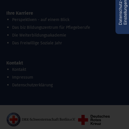
D
a
t
e
n
s
c
h
u
t
z
-
E
i
n
s
t
e
l
l
u
n
g
e
n
Ihre Karriere
Perspektiven - auf einem Blick
Das biz Bildungszentrum für Pflegeberufe
Die Weiterbildungsakademie
Das Freiwillige Soziale Jahr
Kontakt
Kontakt
Impressum
Datenschutzerklärung