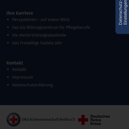
D
a
t
e
n
s
c
h
u
t
z
-
E
i
n
s
t
e
l
l
u
n
g
e
n
Ihre Karriere
Perspektiven - auf einem Blick
Das biz Bildungszentrum für Pflegeberufe
Die Weiterbildungsakademie
Das Freiwillige Soziale Jahr
Kontakt
Kontakt
Impressum
Datenschutzerklärung