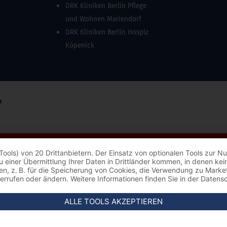
DRK Kliniken Berlin Pflege
und Wohnen Mariendorf
DRK Kliniken Berlin Hospiz
Köpenick
Tools) von 20 Drittanbietern. Der Einsatz von optionalen Tools zur
s zu einer Übermittlung Ihrer Daten in Drittländer kommen, in denen 
ungen, z. B. für die Speicherung von Cookies, die Verwendung zu Mark
derrufen oder ändern. Weitere Informationen finden Sie in der Datens
ALLE TOOLS AKZEPTIEREN