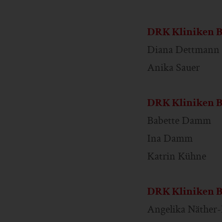
DRK Kliniken B
Diana Dettmann
Anika Sauer
DRK Kliniken B
Babette Damm
Ina Damm
Katrin Kühne
DRK Kliniken B
Angelika Näther-