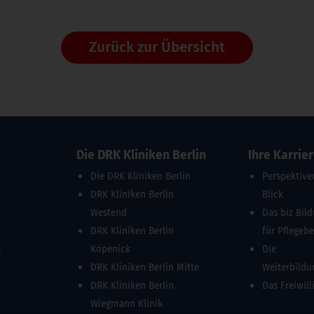
Zurück zur Übersicht
Die DRK Kliniken Berlin
Ihre Karrie
Die DRK Kliniken Berlin
Perspektive
DRK Kliniken Berlin
Blick
Westend
Das biz Bil
DRK Kliniken Berlin
für Pflegeb
g
Köpenick
Die
DRK Kliniken Berlin Mitte
Weiterbild
DRK Kliniken Berlin
Das Freiwill
Wiegmann Klinik