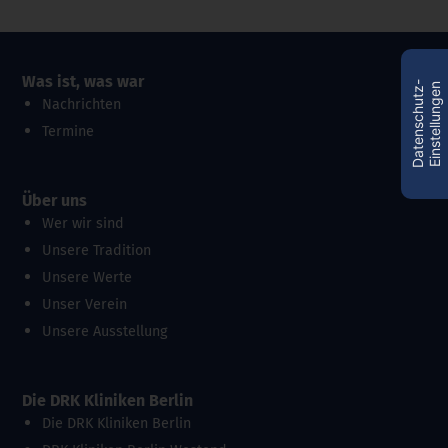
Was ist, was war
D
a
t
e
n
s
c
h
u
t
z
-
E
i
n
s
t
e
l
l
u
n
g
e
n
Nachrichten
Termine
Über uns
Wer wir sind
Unsere Tradition
Unsere Werte
Unser Verein
Unsere Ausstellung
Die DRK Kliniken Berlin
Die DRK Kliniken Berlin