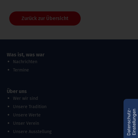
Zurück zur Übersicht
Was ist, was war
Nachrichten
Termine
Über uns
Wer wir sind
Unsere Tradition
D
a
t
e
n
s
c
h
u
t
z
-
E
i
n
s
t
e
l
l
u
n
g
e
n
Unsere Werte
Unser Verein
Unsere Ausstellung